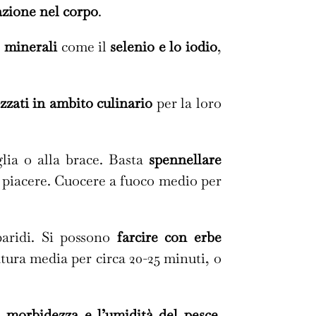
azione nel corpo
.
e
minerali
come il
selenio e lo iodio
,
zzati in ambito culinario
per la loro
glia o alla brace. Basta
spennellare
 piacere. Cuocere a fuoco medio per
paridi. Si possono
farcire con erbe
tura media per circa 20-25 minuti, o
 morbidezza e l’umidità del pesce
.