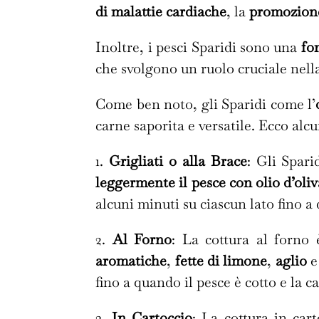
di malattie cardiache
, la
promozione
Inoltre, i pesci Sparidi sono una
fo
che svolgono un ruolo cruciale nella
Come ben noto, gli Sparidi come l’
carne saporita e versatile. Ecco alc
1.
Grigliati o alla Brace
: Gli Spari
leggermente il pesce con olio d’oliv
alcuni minuti su ciascun lato fino a
2.
Al Forno
: La cottura al forno
aromatiche
,
fette di limone
,
aglio
fino a quando il pesce è cotto e la c
3.
In Cartoccio
: La cottura in ca