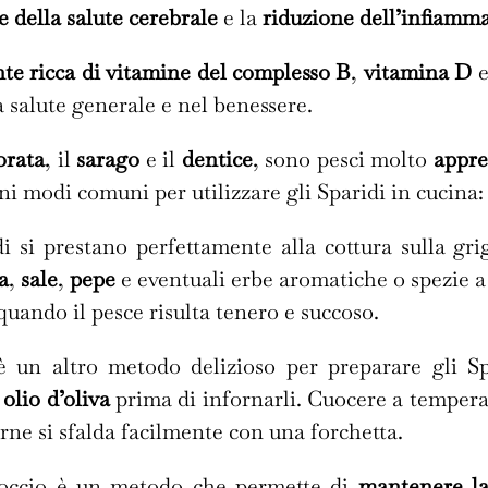
 della salute cerebrale
e la
riduzione dell’infiamm
nte ricca di vitamine del complesso B
,
vitamina D
 salute generale e nel benessere.
orata
, il
sarago
e il
dentice
, sono pesci molto
appre
uni modi comuni per utilizzare gli Sparidi in cucina:
di si prestano perfettamente alla cottura sulla gri
a
,
sale
,
pepe
e eventuali erbe aromatiche o spezie a
 quando il pesce risulta tenero e succoso.
 è un altro metodo delizioso per preparare gli S
e
olio d’oliva
prima di infornarli. Cuocere a tempera
arne si sfalda facilmente con una forchetta.
rtoccio è un metodo che permette di
mantenere la